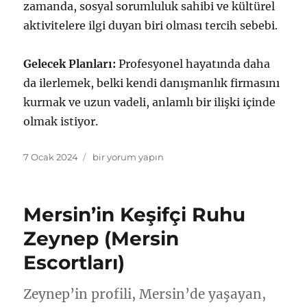
zamanda, sosyal sorumluluk sahibi ve kültürel
aktivitelere ilgi duyan biri olması tercih sebebi.
Gelecek Planları:
Profesyonel hayatında daha
da ilerlemek, belki kendi danışmanlık firmasını
kurmak ve uzun vadeli, anlamlı bir ilişki içinde
olmak istiyor.
Yayın
Mersin
7 Ocak 2024
bir yorum yapın
tarihi
gizemli
escort
için
Mersin’in Keşifçi Ruhu
Zeynep (Mersin
Escortları)
Zeynep’in profili, Mersin’de yaşayan,