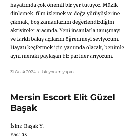
hayatımda çok önemli bir yer tutuyor. Müzik
dinlemek, film izlemek ve doğa yürüyüşlerine
çıkmak, boş zamanlarımı değerlendirdiğim
aktiviteler arasında. Yeni insanlarla tanışmayı
ve farklı bakış açılarını öğrenmeyi seviyorum.
Hayatı keşfetmek için yanımda olacak, benimle
aynı merakı paylaşan bir partner arıyorum.
Yayın
Mersin
31 Ocak 2024
bir yorum yapın
tarihi
Escort
Bayan
Arzulu
Mersin Escort Elit Güzel
Zeynep
için
Başak
İsim: Başak Y.
Yaş: 34