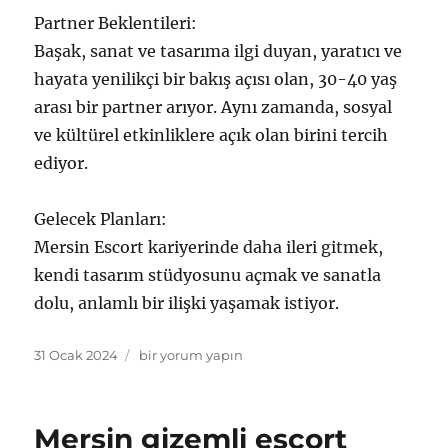
Partner Beklentileri:
Başak, sanat ve tasarıma ilgi duyan, yaratıcı ve
hayata yenilikçi bir bakış açısı olan, 30-40 yaş
arası bir partner arıyor. Aynı zamanda, sosyal
ve kültürel etkinliklere açık olan birini tercih
ediyor.
Gelecek Planları:
Mersin Escort kariyerinde daha ileri gitmek,
kendi tasarım stüdyosunu açmak ve sanatla
dolu, anlamlı bir ilişki yaşamak istiyor.
Yayın
Mersin
31 Ocak 2024
bir yorum yapın
tarihi
Escort
Elit
Güzel
Mersin gizemli escort
Başak