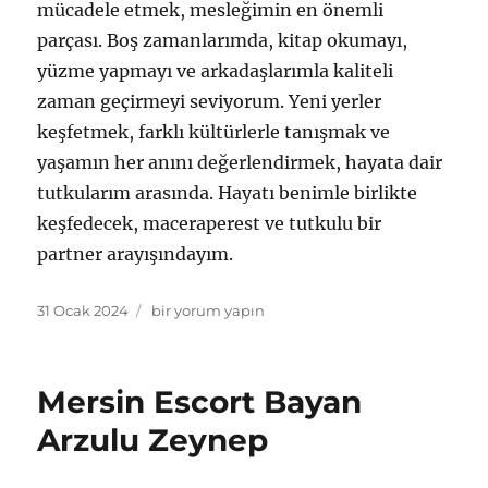
mücadele etmek, mesleğimin en önemli
parçası. Boş zamanlarımda, kitap okumayı,
yüzme yapmayı ve arkadaşlarımla kaliteli
zaman geçirmeyi seviyorum. Yeni yerler
keşfetmek, farklı kültürlerle tanışmak ve
yaşamın her anını değerlendirmek, hayata dair
tutkularım arasında. Hayatı benimle birlikte
keşfedecek, maceraperest ve tutkulu bir
partner arayışındayım.
Yayın
Mersin
31 Ocak 2024
bir yorum yapın
tarihi
Bayan
Escort
Sarışın
Mersin Escort Bayan
Bomba
Burcu
Arzulu Zeynep
için