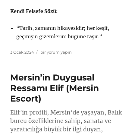
Kendi Felsefe Sözü:
“Tarih, zamanın hikayesidir; her keşif,
geçmişin gizemlerini bugüne taşır.”
Yayın
Mersin’in
3 Ocak 2024
bir yorum yapın
tarihi
Keşifçi
Ruhu
Zeynep
Mersin’in Duygusal
(Mersin
Escortları)
Ressamı Elif (Mersin
için
Escort)
Elif’in profili, Mersin’de yaşayan, Balık
burcu özelliklerine sahip, sanata ve
yaratıcılığa büyük bir ilgi duyan,