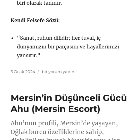
biri olarak tanınır.
Kendi Felsefe Sözü:
“Sanat, ruhun dilidir; her tuval, iç
dünyamızın bir parçasını ve hayallerimizi
yansıtır.”
Yayın
Mersin’in
3 Ocak 2024
bir yorum yapın
tarihi
Duygusal
Ressamı
Elif
Mersin’in Düşünceli Gücü
(Mersin
Escort)
Ahu (Mersin Escort)
için
Ahu’nun profili, Mersin’de yaşayan,
Oğlak burcu özelliklerine sahip,