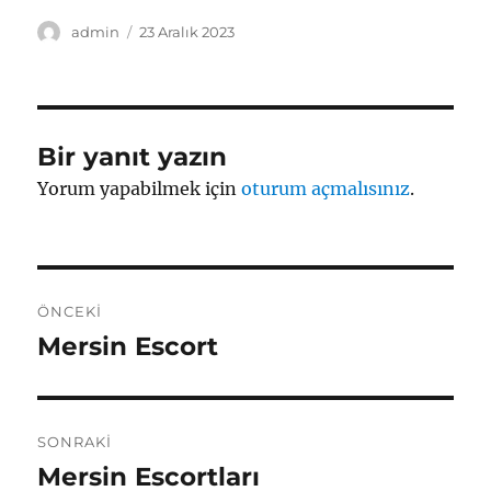
Yazar
Yayın
admin
23 Aralık 2023
tarihi
Bir yanıt yazın
Yorum yapabilmek için
oturum açmalısınız
.
Yazı
ÖNCEKI
gezinmesi
Mersin Escort
Önceki
yazı:
SONRAKI
Mersin Escortları
Sonraki