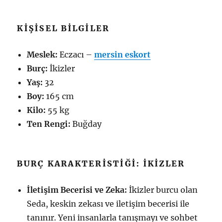
KIŞISEL BILGILER
Meslek:
Eczacı –
mersin eskort
Burç:
İkizler
Yaş:
32
Boy:
165 cm
Kilo:
55 kg
Ten Rengi:
Buğday
BURÇ KARAKTERISTIĞI: İKIZLER
İletişim Becerisi ve Zeka:
İkizler burcu olan
Seda, keskin zekası ve iletişim becerisi ile
tanınır. Yeni insanlarla tanışmayı ve sohbet